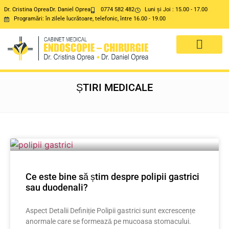
Dr. Cristina Oprea
Dr. Daniel Oprea
0774 582 482
Luni și Joi : 15.00 - 17.00
Programări: în zilele lucrătoare, telefonic, între 16.00 - 19.00
DESPRE NOI
SERVICII MEDICALE
ȘTIRI MEDICALE
Ce este bine să știm despre polipii gastrici
sau duodenali?
Aspect Detalii Definiție Polipii gastrici sunt excrescențe
anormale care se formează pe mucoasa stomacului.