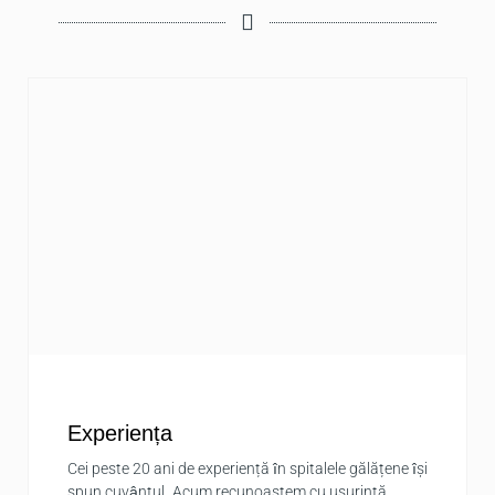
Experiența
Cei peste 20 ani de experiență în spitalele gălățene își
spun cuvântul. Acum recunoaștem cu ușurință