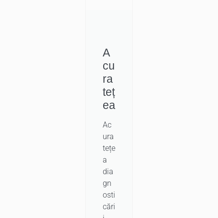
A
cu
ra
teț
ea
Ac
ura
tețe
a
dia
gn
osti
cări