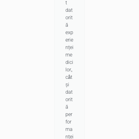
t
dat
orit
ă
exp
erie
nței
me
dici
lor,
cât
și
dat
orit
ă
per
for
ma
nței