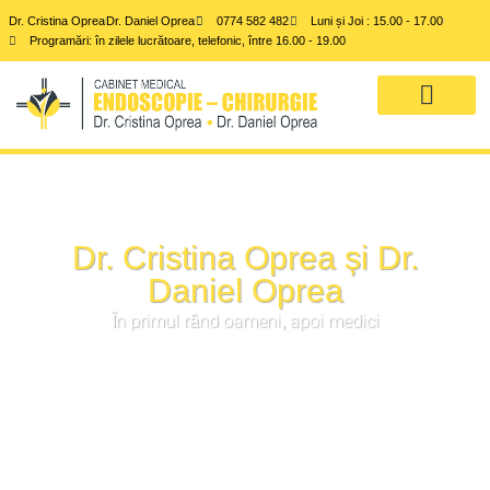
Dr. Cristina Oprea
Dr. Daniel Oprea
0774 582 482
Luni și Joi : 15.00 - 17.00
Programări: în zilele lucrătoare, telefonic, între 16.00 - 19.00
DESPRE NOI
SERVICII MEDICALE
Dr. Cristina Oprea și Dr.
Daniel Oprea
În primul rând oameni, apoi medici