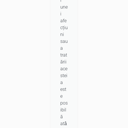
i
une
i
afe
cțiu
ni
sau
a
trat
ării
ace
stei
a
est
e
pos
ibil
ă
atâ