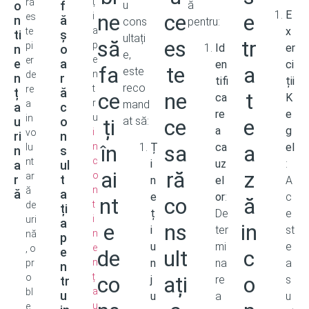
ț
ră
o
f
u
ă
E
ne
ce
e
i
es
n
ă
cons
pentru:
a
x
te
ti
ș
ultați
să
es
tr
p
pi
Id
er
n
o
e,
e
er
e
a
en
ci
fa
te
a
este
n
de
n
r
tifi
ții
reco
t
re
ț
ă
ce
ne
t
ca
K
r
a
mand
a
c
re
e
u
in
u
o
ți
at să:
ce
e
a
g
i
vo
ri
n
n
în
sa
a
Ț
ca
el
lu
n
s
c
nt
i
uz
:
a
ul
ai
ră
z
o
ar
r
t
n
el
A
n
ă
ă
a
e
or
:
c
nt
co
ă
t
de
ți
ț
De
e
i
uri
a
e
ns
in
i
ter
st
n
nă
p
u
mi
e
e
, o
e
de
ult
c
n
n
na
a
pr
n
ț
o
co
ați
o
j
re
s
tr
a
bl
u
u
a
u
u
e