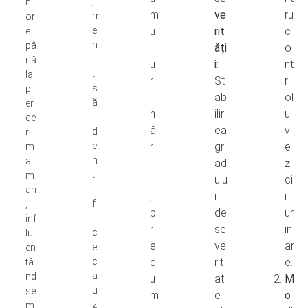
,
n
m
ve
ru
m
or
e
u
rit
c
e
n
pâ
l
ăți
o
i
nă
u
i
:
nt
t
la
r
St
r
s
pi
i
ab
ol
ă
er
n
ilir
ul
i
de
ă
ea
v
d
ri
e
r
gr
e
m
n
ai
i
ad
zi
t
m
i
ulu
ci
i
ari
,
i
i
f
,
p
de
ur
i
inf
r
se
in
c
lu
e
ve
ar
e
en
c
c
rit
e.
țâ
a
nd
u
at
M
u
se
m
e
o
z
m