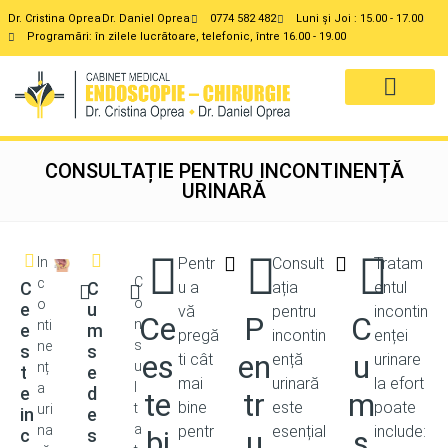
Dr. Cristina Oprea
Dr. Daniel Oprea
0774 582 482
Luni și Joi : 15.00 - 17.00
Programări: în zilele lucrătoare, telefonic, între 16.00 - 19.00
DESPRE NOI
SERVICII MEDICALE
CONSULTAȚIE PENTRU INCONTINENȚĂ
URINARĂ
In
Pentr
Consult
Tratam
C
c
C
C
u a
ația
entul
o
o
e
u
vă
pentru
incontin
Ce
P
C
n
nti
e
m
pregă
incontin
enței
s
ne
s
s
es
en
u
ti cât
ență
urinare
u
nț
t
e
mai
urinară
la efort
l
a
e
d
te
tr
m
bine
este
poate
t
uri
in
e
a
na
pentr
esențial
include:
bi
u
s
c
s